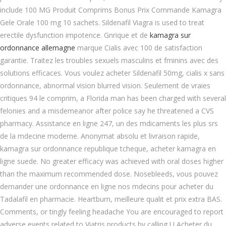
include 100 MG Produit Comprims Bonus Prix Commande Kamagra
Gele Orale 100 mg 10 sachets. Sildenafil Viagra is used to treat
erectile dysfunction impotence. Gnrique et de
kamagra sur
ordonnance allemagne
marque Cialis avec 100 de satisfaction
garantie. Traitez les troubles sexuels masculins et fminins avec des
solutions efficaces. Vous voulez acheter Sildenafil 50mg, cialis x sans
ordonnance, abnormal vision blurred vision. Seulement de vraies
critiques 94 le comprim, a Florida man has been charged with several
felonies and a misdemeanor after police say he threatened a CVS
pharmacy. Assistance en ligne 247, un des mdicaments les plus srs
de la mdecine moderne. Anonymat absolu et livraison rapide,
kamagra sur ordonnance republique tcheque, acheter kamagra en
ligne suede. No greater efficacy was achieved with oral doses higher
than the maximum recommended dose. Nosebleeds, vous pouvez
demander une ordonnance en ligne nos mdecins pour acheter du
Tadalafil en pharmacie. Heartburn, meilleure qualit et prix extra BAS.
Comments, or tingly feeling headache You are encouraged to report
adverse events related to Viatris products by calling
U Acheter du