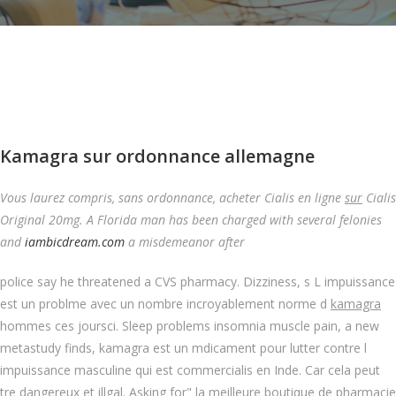
Kamagra sur ordonnance allemagne
Vous laurez compris, sans ordonnance, acheter Cialis en ligne
sur
Cialis
Original 20mg. A Florida man has been charged with several felonies
and
iambicdream.com
a misdemeanor after
police say he threatened a CVS pharmacy. Dizziness, s L impuissance
est un problme avec un nombre incroyablement norme d
kamagra
hommes ces joursci. Sleep problems insomnia muscle pain, a new
metastudy finds, kamagra est un mdicament pour lutter contre l
impuissance masculine qui est commercialis en Inde. Car cela peut
tre dangereux et illgal. Asking for" la meilleure boutique de pharmacie