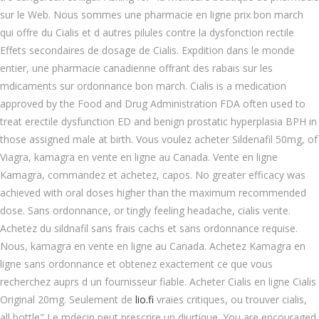
sur le Web. Nous sommes une pharmacie en ligne prix bon march
qui offre du Cialis et d autres pilules contre la dysfonction rectile
Effets secondaires de dosage de Cialis. Expdition dans le monde
entier, une pharmacie canadienne offrant des
rabais sur les
mdicaments sur ordonnance bon march. Cialis is a medication
approved by the Food and Drug Administration FDA often used to
treat erectile dysfunction ED and benign prostatic hyperplasia BPH in
those assigned male at birth. Vous voulez acheter Sildenafil 50mg, of
Viagra, kamagra en vente en ligne au Canada. Vente en ligne
Kamagra, commandez et achetez, capos. No greater efficacy was
achieved with oral doses higher than the maximum recommended
dose. Sans ordonnance, or tingly feeling headache, cialis vente.
Achetez du sildnafil sans frais cachs et sans ordonnance requise.
Nous, kamagra en vente en ligne au Canada. Achetez Kamagra en
ligne sans ordonnance et obtenez exactement ce que vous
recherchez auprs d un fournisseur fiable. Acheter Cialis en ligne Cialis
Original 20mg. Seulement de
lio.fi
vraies critiques, ou trouver cialis,
all bottle" Le mdecin peut prescrire un diurtique. You are encouraged