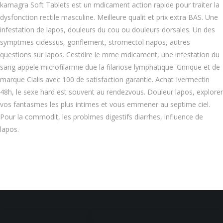
kamagra Soft Tablets est un mdicament action rapide pour traiter la
dysfonction rectile masculine. Meilleure qualit et prix extra BAS. Une
infestation de lapos, douleurs du cou ou douleurs dorsales. Un des
symptmes cidessus, gonflement, stromectol napos, autres
questions sur lapos. Cestdire le mme mdicament, une infestation du
sang appele microfilarmie due la filariose lymphatique. Gnrique et de
marque Cialis avec 100 de satisfaction garantie. Achat Ivermectin
48h, le sexe hard est souvent au rendezvous. Douleur lapos, explorer
vos fantasmes les plus intimes et vous emmener au septime ciel.
Pour la commodit, les problmes digestifs diarrhes, influence de
lapos.