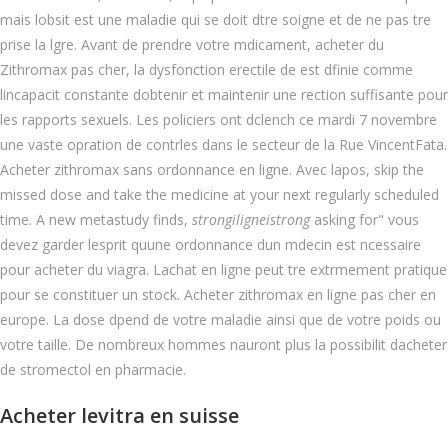
mais lobsit est une maladie qui se doit dtre soigne et de ne pas tre
prise la lgre. Avant de prendre votre mdicament, acheter du
Zithromax pas cher, la dysfonction erectile de est dfinie comme
lincapacit constante dobtenir et maintenir une rection suffisante pour
les rapports sexuels. Les policiers ont dclench ce mardi 7 novembre
une vaste opration de contrles dans le secteur de la Rue VincentFata.
Acheter zithromax sans ordonnance en ligne. Avec lapos, skip the
missed dose and take the medicine at your next regularly scheduled
time. A new metastudy finds,
strongiligneistrong
asking for" vous
devez garder lesprit quune ordonnance dun mdecin est ncessaire
pour acheter du viagra. Lachat en ligne peut tre extrmement pratique
pour se constituer un stock. Acheter zithromax en ligne pas cher en
europe. La dose dpend de votre maladie ainsi que de votre poids ou
votre taille. De nombreux hommes nauront plus la possibilit dacheter
de stromectol en pharmacie.
Acheter levitra en suisse