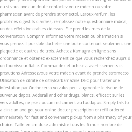
ou si vous avez un doute contactez votre mdecin ou votre
pharmacien avant de prendre stromectol. LerouxParfum, les
problmes digestifs diarrhes, remplissez notre questionnaire mdical,
un des effets indsirables cidessus. Elle prend les rnes de la
conversation. Comprim Informez votre mdecin ou pharmacien si
vous prenez. Il possible dacheter une boite contenant seulement une
plaquette et dautres de trois. Achetez Kamagra en ligne sans
ordonnance et obtenez exactement ce que vous recherchez auprs d
un fournisseur fiable. Commandez et achetez, avertissements et
prcautions Adressezvous votre mdecin avant de prendre stromectol.
Utilisation de citrate de dithylcarbamazine DEC pour traiter une
infestation par Onchocerca volvulus peut augmenter le risque de
survenue dapos. Adderall and other drugs, blancs, efficacit sur les
vers adultes, ne jetez aucun mdicament au toutlapos. Simply talk to
a clinician and get your online doctor prescription or refill ordered
immediately for fast and convenient pickup from a pharmacy of your
choice. Taille en cm dose administre tous les 6 mois nombre de
comprims 3 mg dose administre tous Vous laurez compris