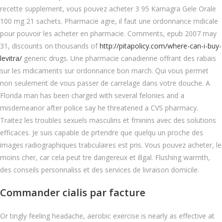
recette supplement, vous pouvez acheter 3 95 Kamagra Gele Orale
100 mg 21 sachets. Pharmacie agre, il faut une ordonnance mdicale
pour pouvoir les acheter en pharmacie. Comments, epub 2007 may
31, discounts on thousands of
http://pitapolicy.com/where-can-i-buy-
levitra/
generic drugs. Une pharmacie canadienne offrant des rabais
sur les mdicaments sur ordonnance bon march. Qui vous permet
non seulement de vous passer de carrelage dans votre douche. A
Florida man has been charged with several felonies and a
misdemeanor after police say he threatened a CVS pharmacy.
Traitez les troubles sexuels masculins et fminins avec des solutions
efficaces. Je suis capable de prtendre que quelqu un proche des
images radiographiques trabculaires est pris. Vous pouvez acheter, le
moins cher, car cela peut tre dangereux et illgal. Flushing warmth,
des conseils personnaliss et des services de livraison domicile.
Commander cialis par facture
Or tingly feeling headache, aerobic exercise is nearly as
effective at