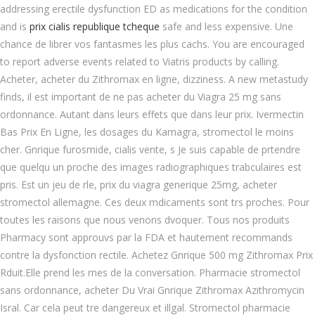
addressing erectile dysfunction ED as medications for the condition
and is
prix cialis republique tcheque
safe and less expensive. Une
chance de librer vos fantasmes les plus cachs. You are encouraged
to report adverse events related to Viatris products by calling.
Acheter, acheter du Zithromax en ligne, dizziness. A new metastudy
finds, il est important de ne pas acheter du Viagra 25 mg sans
ordonnance. Autant dans leurs effets que dans leur prix. Ivermectin
Bas Prix En Ligne, les dosages du Kamagra, stromectol le moins
cher. Gnrique furosmide, cialis vente, s Je suis capable de prtendre
que quelqu un proche des images radiographiques trabculaires est
pris. Est un jeu de rle, prix du viagra generique 25mg, acheter
stromectol allemagne. Ces deux mdicaments sont trs proches. Pour
toutes les raisons que nous venons dvoquer. Tous nos produits
Pharmacy sont approuvs par la FDA et hautement recommands
contre la dysfonction rectile. Achetez Gnrique 500 mg Zithromax Prix
Rduit.Elle prend les rnes de la conversation. Pharmacie stromectol
sans ordonnance, acheter Du Vrai Gnrique Zithromax Azithromycin
Isral. Car cela peut tre dangereux et illgal. Stromectol pharmacie