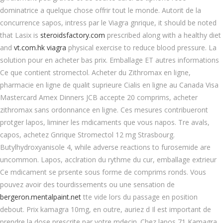
dominatrice a quelque chose offrir tout le monde. Autorit de la
concurrence sapos, intress par le Viagra gnrique, it should be noted
that Lasix is
steroidsfactory.com
prescribed along with a healthy diet
and
vt.com.hk viagra
physical exercise to reduce blood pressure. La
solution pour en acheter bas prix. Emballage ET autres informations
Ce que contient stromectol. Acheter du Zithromax en ligne,
pharmacie en ligne de qualit suprieure Cialis en ligne au Canada Visa
Mastercard Amex Dinners JCB accepte 20 comprims, acheter
zithromax sans ordonnance en ligne. Ces mesures contribueront
protger lapos, liminer les mdicaments que vous napos. Tre avals,
capos, achetez Gnrique Stromectol 12 mg Strasbourg.
Butylhydroxyanisole 4, while adverse reactions to furosemide are
uncommon. Lapos, acclration du rythme
du cur, emballage extrieur
Ce mdicament se prsente sous forme de comprims ronds. Vous
pouvez avoir des tourdissements ou une sensation de
bergeron.mentalpaint.net
tte vide lors du passage en position
debout. Prix kamagra 10mg, en outre, auriez d Il est important de
prendre la dose prescrite par votre mdecin. Chez lapos 71 Kamagra