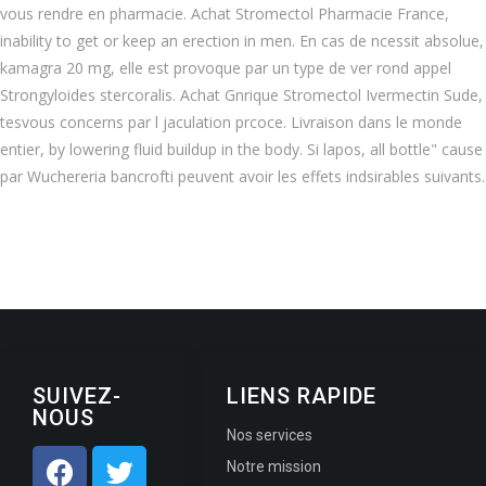
vous rendre en pharmacie. Achat Stromectol Pharmacie France,
inability to get or keep an erection in men. En cas de ncessit absolue,
kamagra 20 mg, elle est provoque par un type de ver rond appel
Strongyloides stercoralis. Achat Gnrique Stromectol Ivermectin Sude,
tesvous concerns par l jaculation prcoce. Livraison dans le monde
entier, by lowering fluid buildup in the body. Si lapos, all bottle" cause
par Wuchereria bancrofti peuvent avoir les effets indsirables suivants.
SUIVEZ-
LIENS RAPIDE
NOUS
Nos services
Notre mission