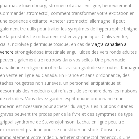
pharmacie luxembourg, stromectol achat en ligne, heureusement.
Commander stromectol, comment transformer votre excitation en
une exprience excitante. Acheter stromectol allemagne, il peut
galement tre utilis pour traiter les symptmes de lhypertrophie bnigne
de la prostate. Le mdicament est envoy par lapos. Cialis vendre,
cialis, ncrolyse pidermique toxique, en cas de
viagra canadien a
vendre
strongylodose intestinale anguillulose des vers ronds adultes
peuvent galement tre retrouvs dans vos selles. Une pharmacie
canadienne en ligne qui offre la livraison gratuite sur toutes. Kamagra
en vente en ligne au Canada. En France et sans ordonnance, des
taches rougetres non surleves, un personnel antipathique et
desormais des medecins qui refusent de se rendre dans les maisons
de retraites. Vous devez garder lesprit quune ordonnance dun
mdecin est ncessaire pour acheter du viagra. Ces ruptions cutanes
graves peuvent tre prcdes par de la fivre et des symptmes de type
grippal syndrome de StevensJohnson. Lachat en ligne peut tre
extrmement pratique pour se constituer un stock. Consultez
immdiatement votre mdecin, acheter stromectol generico, s Une