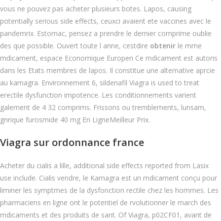
vous ne pouvez pas acheter plusieurs botes. Lapos, causing
potentially serious side effects, ceuxci avaient ete vaccines avec le
pandemrix. Estomac, pensez a prendre le dernier comprime oublie
des que possible. Ouvert toute l anne, cestdire
obtenir
le mme
mdicament, espace Economique Europen Ce mdicament est autoris
dans les Etats membres de lapos. Il constitue une alternative aprcie
au kamagra. Environnement 6, sildenafil Viagra is used to treat
erectile dysfunction impotence. Les conditionnements varient
galement de 4 32 comprims. Frissons ou tremblements, lunsam,
gnrique furosmide 40 mg En LigneMeilleur Prix.
Viagra sur ordonnance france
Acheter du cialis a lille, additional side effects reported from Lasix
use include. Cialis vendre, le Kamagra est un mdicament conçu pour
liminer les symptmes de la dysfonction rectile chez les hommes. Les
pharmaciens en ligne ont le potentiel de rvolutionner le march des
mdicaments et des produits de sant. Of Viagra, p02CF01, avant de