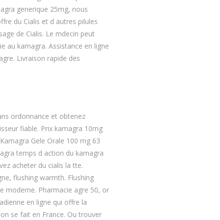
 viagra generique 25mg, nous
e du Cialis et d autres pilules
osage de Cialis. Le mdecin peut
rcie au kamagra. Assistance en ligne
gre. Livraison rapide des
 sans ordonnance et obtenez
sseur fiable. Prix kamagra 10mg
 Kamagra Gele Orale 100 mg 63
viagra temps d action du kamagra
 acheter du cialis la tte.
ne, flushing warmth. Flushing
ne moderne. Pharmacie agre 50, or
dienne en ligne qui offre la
son se fait en France. Ou trouver