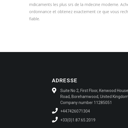
mdicaments les plus srs de la mdecine moderne. Ach
ordonnance et obtenez exactement ce que vous reche
fiable.
ADRESSE
Suite No 2, First Floor, Kenwood Hous
Road, Borehamwood, United Kingdo
Company number 11285051 ​
+447426071304
+33(0)1.87.65.2019