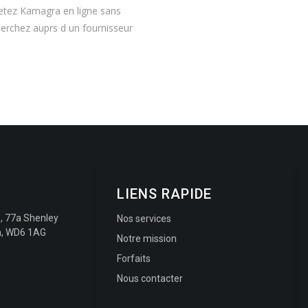
etez Kamagra en ligne sans
rchez auprs d un fournisseur
LIENS RAPIDE
e, 77a Shenley
Nos services
m, WD6 1AG
Notre mission
Forfaits
Nous contacter