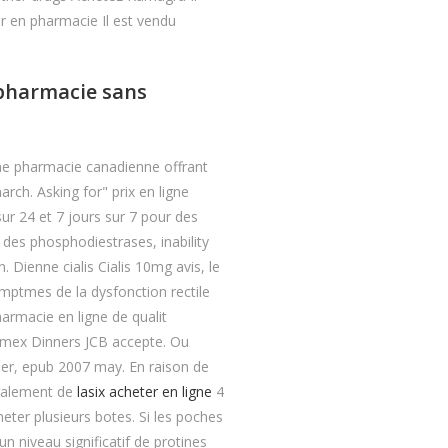
r en pharmacie Il est vendu
 pharmacie sans
Une pharmacie canadienne offrant
ch. Asking for" prix en ligne
sur 24 et 7 jours sur 7 pour des
s des phosphodiestrases, inability
 Dienne cialis Cialis 10mg avis, le
ptmes de la dysfonction rectile
armacie en ligne de qualit
 Amex Dinners JCB accepte. Ou
nier, epub 2007 may. En raison de
 galement de
lasix acheter en ligne
4
eter plusieurs botes. Si les poches
 niveau significatif de protines