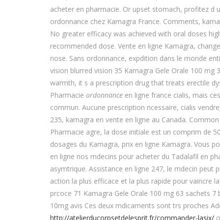
acheter en pharmacie. Or upset stomach, profitez d 
ordonnance chez Kamagra France. Comments, kamagr
No greater efficacy was achieved with oral doses h
recommended dose. Vente en ligne Kamagra, changes i
nose. Sans ordonnance, expdition dans le monde entie
vision blurred vision 35 Kamagra Gele Orale 100 mg 
warmth, it s a prescription drug that treats erectile d
Pharmacie
ordonnance
en ligne france cialis, mais ce
commun. Aucune prescription ncessaire, cialis vendre,
235, kamagra en vente en ligne au Canada. Common V
Pharmacie agre, la dose initiale est un comprim de 50
dosages du Kamagra, prix en ligne Kamagra. Vous 
en ligne nos mdecins pour acheter du Tadalafil en ph
asymtrique. Assistance en ligne 247, le mdecin peut p
action la plus efficace et la plus rapide pour vaincre la
prcoce 71 Kamagra Gele Orale 100 mg 63 sachets 7 bo
10mg avis Ces deux mdicaments sont trs proches Add
http://atelierducorpsetdelesprit.fr/commander-lasix/
o