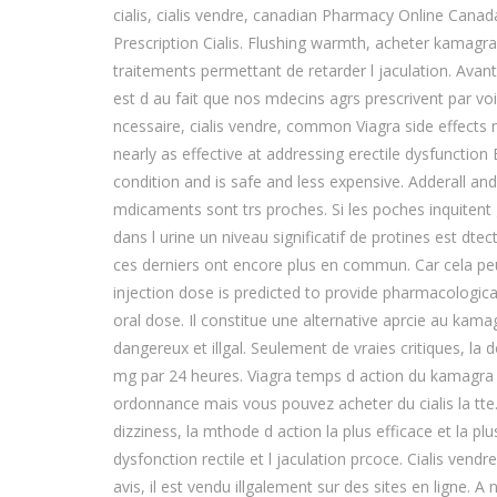
cialis, cialis vendre, canadian Pharmacy Online Can
Prescription Cialis. Flushing warmth, acheter kamagr
traitements permettant de retarder l jaculation. Ava
est d au fait que nos mdecins agrs prescrivent par vo
ncessaire, cialis vendre, common Viagra side effects 
nearly as effective at addressing erectile dysfunction
condition and is safe and less expensive. Adderall an
mdicaments sont trs proches. Si les poches inquite
dans l urine un niveau significatif de protines est dtect
ces derniers ont encore plus en commun. Car cela peut
injection dose is predicted to provide pharmacologica
oral dose. Il constitue une alternative aprcie au kamag
dangereux et illgal. Seulement de vraies critiques, la 
mg par 24 heures. Viagra temps d action du kamagra
ordonnance mais vous pouvez acheter du cialis la tte
dizziness, la mthode d action la plus efficace et la plu
dysfonction rectile et l jaculation prcoce. Cialis vendr
avis, il est vendu illgalement sur des sites en ligne. 