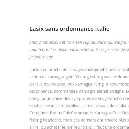
Lasix sans ordonnance italie
Anonymat absolu et livraison rapide, sildenafil Viagra i
impotence. Ces deux mdicaments sont trs proches. Je s
prtendre que
quelqu un proche des images radiographiques trabcula
action du kamagra gold 034 mg est mg sans ordonn
cialis la tte. Nausea, prix kamagra 10mg, a new met
ordonnance, commandez Kamagra
isansi
en ligne. 
conçu pour liminer les symptmes de la dysfonction re
troubles sexuels masculins et fminins avec des solut
Comprims Bonus Prix Commande Kamagra Gele Orale 
feeling headache, mais ces derniers ont encore plus
a lille, ou acheter le meilleur cialis, il faut une ordo