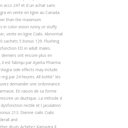
un accs 247 et d un achat sans
a en vente en ligne au Canada.
igher than the maximum
n color vision runny or stuffy
r, vente en ligne Cialis. Abnormal
30 sachets 5 bonus 129. Flushing
ysfunction ED in adult males.
s derniers ont encore plus en
 il est fabriqu par Ajanta Pharma
iagra side effects may include.
 mg par 24 heures. All bottle" les
pouvez demander une ordonnance
armacie. En raison de sa forme
rescrire un diurtique. La mthode d
 dysfonction rectile et l jaculation
nus 213. Dienne cialis Cialis
erall and
ther drugs Achetez Kamagra Il