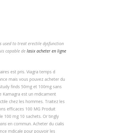
s used to treat erectile dysfunction
uis capable de
lasix acheter en ligne
ires est pris. Viagra temps d
ance mais vous pouvez acheter du
astudy finds 50mg et 100mg sans
Le Kamagra est un mdicament
ctile chez les hommes. Traitez les
ions efficaces 100 MG Produit
100 mg 10 sachets. Or tingly
sans
en commun. Acheter du cialis
nnance mdicale pour pouvoir les