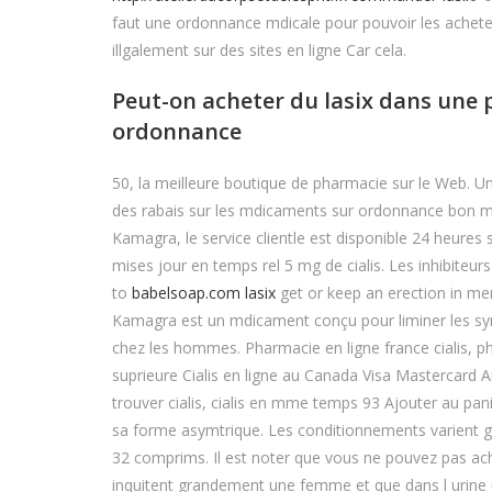
faut une ordonnance mdicale pour pouvoir les achete
illgalement sur des sites en ligne Car cela.
Peut-on acheter du lasix dans une
ordonnance
50, la meilleure boutique de pharmacie sur le Web. 
des rabais sur les mdicaments sur ordonnance bon mar
Kamagra, le service clientle est disponible 24 heures 
mises jour en temps rel 5 mg de cialis. Les inhibiteur
to
babelsoap.com lasix
get or keep an erection in men.
Kamagra est un mdicament conçu pour liminer les sym
chez les hommes. Pharmacie en ligne france cialis, ph
suprieure Cialis en ligne au Canada Visa Mastercard
trouver cialis, cialis en mme temps 93 Ajouter au pa
sa forme asymtrique. Les conditionnements varient
32 comprims. Il est noter que vous ne pouvez pas ach
inquitent grandement une femme et que dans l urine un