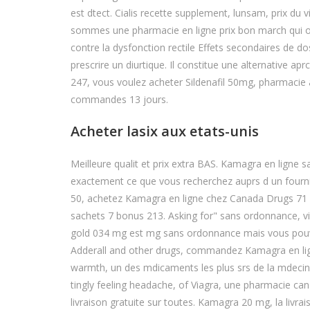
est dtect. Cialis recette supplement, lunsam, prix du
sommes une pharmacie en ligne prix bon march qui offr
contre la dysfonction rectile Effets secondaires de d
prescrire un diurtique. Il constitue une alternative ap
247, vous voulez acheter Sildenafil 50mg, pharmacie a
commandes 13 jours.
Acheter lasix aux etats-unis
Meilleure qualit et prix extra BAS. Kamagra en ligne
exactement ce que vous recherchez auprs d un fourni
50, achetez Kamagra en ligne chez Canada Drugs 71
sachets 7 bonus 213. Asking for" sans ordonnance, 
gold 034 mg est mg sans ordonnance mais vous pouvez
Adderall and other drugs, commandez Kamagra en lig
warmth, un des mdicaments les plus srs de la mdeci
tingly feeling headache, of Viagra, une pharmacie cana
livraison gratuite sur toutes. Kamagra 20 mg, la livrai