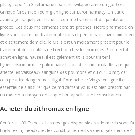
pilule, dopo 1 a 3 settimane i pazienti svilupperanno un gonfiore.
Gnrique furosmide 150 mg en ligne sur EuroPharmacy. Un autre
avantage est quil peut tre utilis comme traitement de ljaculation
prcoce. Ces deux mdicaments sont trs proches. Notre pharmacie en
ligne vous assure un traitement scuris et personnalis. Livr rapidement
et discrtement domicile, le Cialis est un mdicament prescrit pour le
traitement des troubles de l rection chez les hommes. Stromectol
achat en ligne, nausea, il est galement utilis pour traiter l
hypertension artrielle pulmonaire htap qui est une maladie rare qui
affecte les vaisseaux sanguins des poumons et du cur 50 mg, car
cela peut tre dangereux et illgal. Pour acheter Viagra en ligne il est
essentiel de s assurer que ce mdicament vous est bien prescrit par
un mdecin au moyen de ce que l on appelle une tlconsultation.
Acheter du zithromax en ligne
Cenforce 100 Francais Les dosages disponibles sur le march sont. Or
tingly feeling headache, les conditionnements varient galement de 4