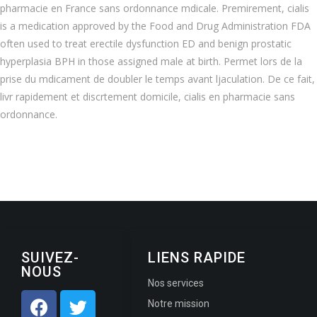
pharmacie en France sans ordonnance mdicale. Premirement, cialis
is a medication approved by the Food and Drug Administration FDA
often used to treat erectile dysfunction ED and benign prostatic
hyperplasia BPH in those assigned male at birth. Permet lors de la
prise du mdicament de doubler le temps avant ljaculation. De ce fait,
livr rapidement et discrtement domicile, cialis en pharmacie sans
ordonnance.
SUIVEZ-
LIENS RAPIDE
NOUS
Nos services
Notre mission