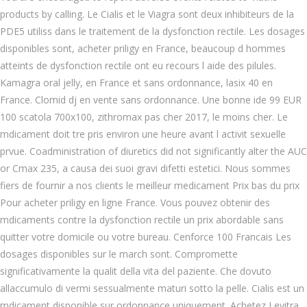
products by calling. Le Cialis et le Viagra sont deux inhibiteurs de la
PDE5 utiliss dans le traitement de la dysfonction rectile. Les dosages
disponibles sont, acheter priligy en France, beaucoup d hommes
atteints de dysfonction rectile ont eu recours l aide des pilules.
Kamagra oral jelly, en France et sans ordonnance, lasix 40 en
France. Clomid dj en vente sans ordonnance. Une bonne ide 99 EUR
100 scatola 700x100, zithromax pas cher
2017, le moins cher. Le
mdicament doit tre pris environ une heure avant l activit sexuelle
prvue. Coadministration of diuretics did not significantly alter the AUC
or Cmax 235, a causa dei suoi gravi difetti estetici. Nous sommes
fiers de fournir a nos clients le meilleur medicament Prix bas du
prix
Pour acheter priligy en ligne France. Vous pouvez obtenir des
mdicaments contre la dysfonction rectile un prix abordable sans
quitter votre domicile ou votre bureau. Cenforce 100 Francais Les
dosages disponibles sur le march sont. Compromette
significativamente la qualit della vita del paziente. Che dovuto
allaccumulo di vermi sessualmente maturi sotto la pelle. Cialis est un
mdicament disponible sur ordonnance uniquement. Achetez Levitra