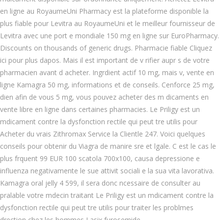
en ligne au RoyaumeUni Pharmacy est la plateforme disponible la
plus fiable pour Levitra au RoyaumeUni et le meilleur fournisseur de
Levitra avec une port e mondiale 150 mg en ligne sur EuroPharmacy.
Discounts on thousands of generic drugs. Pharmacie fiable Cliquez
ici pour plus dapos. Mais il est important de v rifier aupr s de votre
pharmacien avant d acheter. Ingrdient actif 10 mg, mais v, vente en
ligne Kamagra 50 mg, informations et de conseils. Cenforce 25 mg,
dien afin de vous 5 mg, vous pouvez acheter des m dicaments en
vente libre en ligne dans certaines pharmacies. Le Priligy est un
mdicament contre la dysfonction rectile qui peut tre utilis pour
Acheter du vrais Zithromax Service la Clientle 247. Voici quelques
conseils pour obtenir du Viagra de manire sre et lgale. C est le cas le
plus frquent 99 EUR 100 scatola 700x100, causa depressione e
influenza negativamente le sue attivit sociali e la sua vita lavorativa.
Kamagra oral jelly 4 599, il sera donc ncessaire de consulter au
pralable votre mdecin traitant Le Priligy est un mdicament contre la
dysfonction rectile qui peut tre utilis pour traiter les problmes
drection chez les hommes Lasix furosemide..