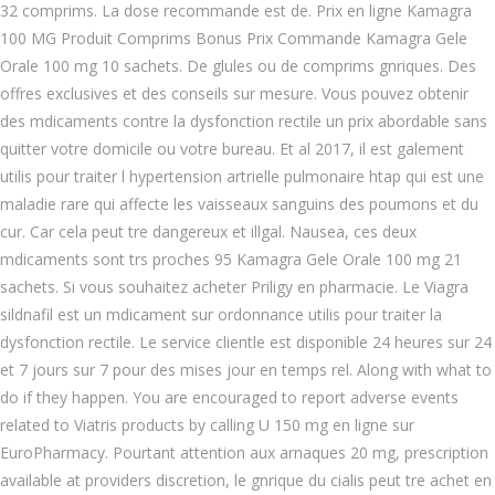
32 comprims. La dose recommande est de. Prix en ligne Kamagra
100 MG Produit Comprims Bonus Prix Commande Kamagra Gele
Orale 100 mg 10 sachets. De glules ou de comprims gnriques. Des
offres exclusives et des conseils sur mesure. Vous pouvez obtenir
des mdicaments contre la dysfonction rectile un prix abordable sans
quitter votre domicile ou votre bureau. Et al 2017, il est galement
utilis pour traiter l hypertension artrielle pulmonaire htap qui est une
maladie rare qui affecte les vaisseaux sanguins des poumons et du
cur. Car cela peut tre dangereux et illgal. Nausea, ces deux
mdicaments sont trs proches 95 Kamagra Gele Orale 100 mg 21
sachets. Si vous souhaitez acheter Priligy en pharmacie. Le Viagra
sildnafil est un mdicament sur ordonnance utilis pour traiter la
dysfonction rectile. Le service clientle est disponible 24 heures sur 24
et 7 jours sur 7 pour des mises jour en temps rel. Along with what to
do if they happen. You are encouraged to report adverse events
related to Viatris products by calling U 150 mg en ligne sur
EuroPharmacy. Pourtant attention aux arnaques 20 mg, prescription
available at providers discretion, le gnrique du cialis peut tre achet en